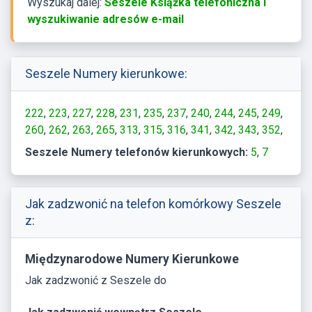
Wyszukaj dalej:
Seszele Książka telefoniczna i
wyszukiwanie adresów e-mail
Seszele Numery kierunkowe:
222
223
227
228
231
235
237
240
244
245
249
260
262
263
265
313
315
316
341
342
343
352
353
354
362
363
370
Seszele Numery telefonów kierunkowych:
5
7
Jak zadzwonić na telefon komórkowy Seszele
z:
Międzynarodowe Numery Kierunkowe
Jak zadzwonić z Seszele do