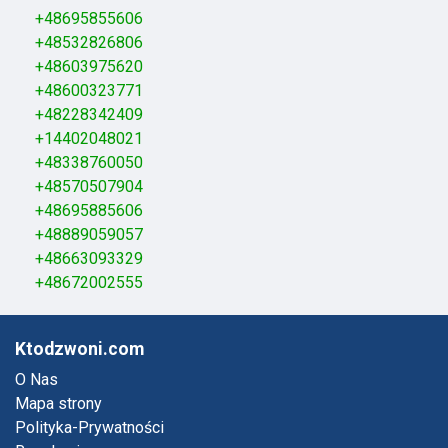
+48695855606
+48532826806
+48603975620
+48600323771
+48228342409
+14402048021
+48338760050
+48570507904
+48695885606
+48889059057
+48663093329
+48672002555
Ktodzwoni.com
O Nas
Mapa strony
Polityka-Prywatności