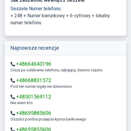
Jak zadzwonić wewnątrz Seszele
Seszele Numer telefonu:
+ 248 + Numer kierunkowy + 6-cyfrowy + lokalny
numer telefonu
Najnowsze recenzje
+48664640196
Cisza po odebraniu telefonu, nękający, dzwoni często
+48668831572
Pod ten numer nigdy nie dzwoniono
+48501569112
Nie wiem kto
+48695885606
Oszuści poróba przejęcia kpnta bankowego
+48695855606