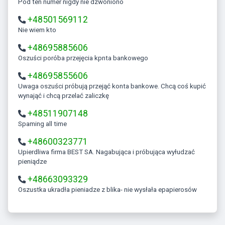
Pod ten numer nigdy nie dzwoniono
+48501569112
Nie wiem kto
+48695885606
Oszuści poróba przejęcia kpnta bankowego
+48695855606
Uwaga oszuści próbują przejąć konta bankowe. Chcą coś kupić
wynająć i chcą przelać zaliczkę
+48511907148
Spaming all time
+48600323771
Upierdliwa firma BEST SA. Nagabująca i próbująca wyłudzać
pieniądze
+48663093329
Oszustka ukradła pieniadze z blika- nie wysłała epapierosów