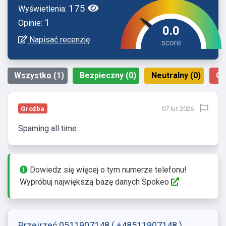
175
Wyświetlenia:
1
Opinie:
0.0
Napisać recenzję
Wszystko (1)
Bezpieczny (0)
Neutralny (0)
Gr
Groźba
07 lut 2026
Spaming all time
Dowiedz się więcej o tym numerze telefonu!
Wypróbuj największą bazę danych Spokeo
Przejrzeć 0511907148
( +48511907148 )