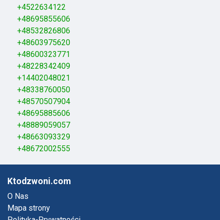
+4522634122
+48695855606
+48532826806
+48603975620
+48600323771
+48228342409
+14402048021
+48338760050
+48570507904
+48695885606
+48889059057
+48663093329
+48672002555
Ktodzwoni.com
O Nas
Mapa strony
Polityka-Prywatności