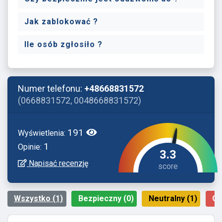
Jak zablokować ?
Ile osób zgłosiło ?
Numer telefonu:
+48668831572
(0668831572, 0048668831572)
191
Wyświetlenia:
1
Opinie:
3.3
Napisać recenzję
Wszystko (1)
Bezpieczny (0)
Neutralny (1)
Gr