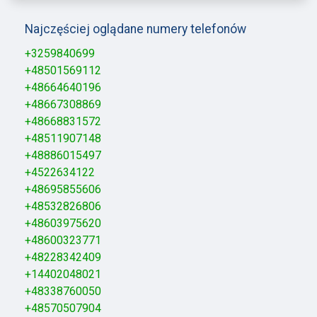
Najczęściej oglądane numery telefonów
+3259840699
+48501569112
+48664640196
+48667308869
+48668831572
+48511907148
+48886015497
+4522634122
+48695855606
+48532826806
+48603975620
+48600323771
+48228342409
+14402048021
+48338760050
+48570507904