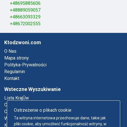
+48695885606
+48889059057
+48663093329
+48672002555
Ktodzwoni.com
O Nas
Mapa strony
Polityka-Prywatności
Regulamin
Kontakt
Wsteczne Wyszukiwanie
Lista KrajÛw
Co To Za Numer Telefonu
Ostrzeżenie o plikach cookie
Co To Za Email
Who Called Me
Ta witryna internetowa przechowuje dane, takie jak
pliki cookie, aby umożliwić funkcjonalność witryny, w
Ksiπøka Telefoniczna