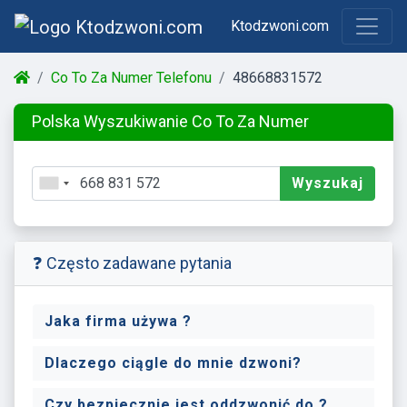
Ktodzwoni.com
Co To Za Numer Telefonu
48668831572
Polska Wyszukiwanie Co To Za Numer
Wyszukaj
❓ Często zadawane pytania
Jaka firma używa ?
Dlaczego ciągle do mnie dzwoni?
Czy bezpiecznie jest oddzwonić do ?