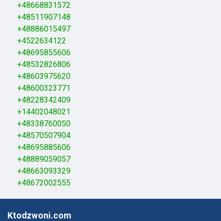
+48668831572
+48511907148
+48886015497
+4522634122
+48695855606
+48532826806
+48603975620
+48600323771
+48228342409
+14402048021
+48338760050
+48570507904
+48695885606
+48889059057
+48663093329
+48672002555
Ktodzwoni.com