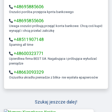
+48695885606
Oszuści poróba przejęcia kpnta bankowego
+48695855606
Uwaga oszuści próbują przejąć konta bankowe. Chcą coś kupić
wynająć i chcą przelać zaliczkę
+48511907148
Spaming all time
+48600323771
Upierdliwa firma BEST SA. Nagabująca i próbująca wyłudzać
pieniądze
+48663093329
Oszustka ukradła pieniadze z blika- nie wysłała epapierosów
Szukaj jeszcze dalej!