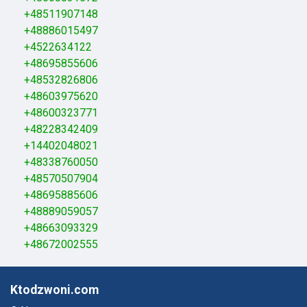
+48511907148
+48886015497
+4522634122
+48695855606
+48532826806
+48603975620
+48600323771
+48228342409
+14402048021
+48338760050
+48570507904
+48695885606
+48889059057
+48663093329
+48672002555
Ktodzwoni.com