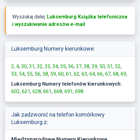
Wyszukaj dalej:
Luksemburg Książka telefoniczna
i wyszukiwanie adresów e-mail
Luksemburg Numery kierunkowe:
2
4
30
31
32
33
34
35
36
37
38
39
50
51
52
53
54
55
56
58
59
60
61
62
63
64
66
67
68
69
71
72
73
74
75
76
77
78
79
80
81
82
84
85
86
Luksemburg Numery telefonów kierunkowych:
87
88
89
90
91
92
93
94
95
97
98
602
621
628
661
668
691
698
Jak zadzwonić na telefon komórkowy
Luksemburg z:
Międzynarodowe Numery Kierunkowe