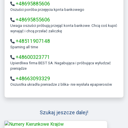
+48695885606
Oszuści poróba przejęcia kpnta bankowego
+48695855606
Uwaga oszuści próbują przejąć konta bankowe. Chcą coś kupić
wynająć i chcą przelać zaliczkę
+48511907148
Spaming all time
+48600323771
Upierdliwa firma BEST SA. Nagabująca i próbująca wyłudzać
pieniądze
+48663093329
Oszustka ukradła pieniadze z blika- nie wysłała epapierosów
Szukaj jeszcze dalej!