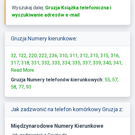
Wyszukaj dalej:
Gruzja Książka telefoniczna i
wyszukiwanie adresów e-mail
Gruzja Numery kierunkowe:
32
122
220
222
236
310
311
312
313
315
316
317
318
331
332
333
334
335
337
339
340
341
342
Read More
344
345
346
348
349
350
351
352
353
354
355
356
357
358
359
360
361
362
363
364
365
Gruzja Numery telefonów kierunkowych:
55
57
366
367
368
369
370
371
372
373
379
391
392
58
77
93
393
395
396
397
Jak zadzwonić na telefon komórkowy Gruzja z:
Międzynarodowe Numery Kierunkowe