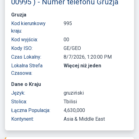
00995 ) - Numer telefonu Gruzja
Gruzja
Kod kierunkowy
995
kraju:
Kod wyjścia:
00
Kody ISO:
GE/GEO
Czas Lokalny:
8/7/2026, 1:20:00 PM
Lokalna Strefa
Więcej niż jeden
Czasowa:
Dane o Kraju
Język:
gruziński
Stolica:
Tbilisi
Łączna Populacja:
4,630,000
Kontynent:
Asia & Middle East