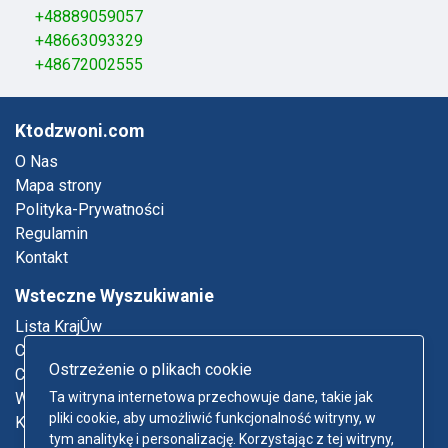
+48889059057
+48663093329
+48672002555
Ktodzwoni.com
O Nas
Mapa strony
Polityka-Prywatności
Regulamin
Kontakt
Wsteczne Wyszukiwanie
Lista KrajÛw
Co To Za Numer Telefonu
Ostrzeżenie o plikach cookie
Co To Za Email
Ta witryna internetowa przechowuje dane, takie jak
Who Called Me
pliki cookie, aby umożliwić funkcjonalność witryny, w
Ksiπøka Telefoniczna
tym analitykę i personalizację. Korzystając z tej witryny,