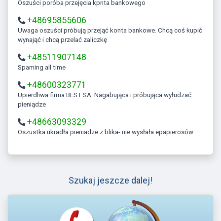
Oszuści poróba przejęcia kpnta bankowego
+48695855606
Uwaga oszuści próbują przejąć konta bankowe. Chcą coś kupić
wynająć i chcą przelać zaliczkę
+48511907148
Spaming all time
+48600323771
Upierdliwa firma BEST SA. Nagabująca i próbująca wyłudzać
pieniądze
+48663093329
Oszustka ukradła pieniadze z blika- nie wysłała epapierosów
Szukaj jeszcze dalej!