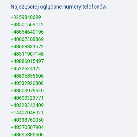
Najczęściej oglądane numery telefonów
+3259840699
+48501569112
+48664640196
+48667308869
+48668831572
+48511907148
+48886015497
+4522634122
+48695855606
+48532826806
+48603975620
+48600323771
+48228342409
+14402048021
+48338760050
+48570507904
+48695885606