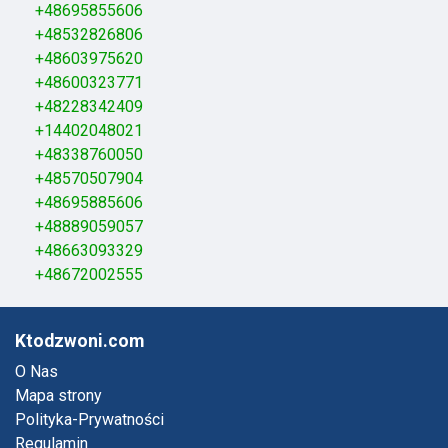
+48695855606
+48532826806
+48603975620
+48600323771
+48228342409
+14402048021
+48338760050
+48570507904
+48695885606
+48889059057
+48663093329
+48672002555
Ktodzwoni.com
O Nas
Mapa strony
Polityka-Prywatności
Regulamin