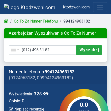
Ktodzwoni.com
Co To Za Numer Telefonu
994124963182
Azerbejdżan Wyszukiwanie Co To Za Numer
Wyszukaj
Numer telefonu:
+994124963182
(0124963182, 00994124963182)
325
Wyświetlenia:
0
Opinie:
0.0
Napisać recenzję