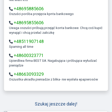
+48695885606
Oszuści poróba przejęcia kpnta bankowego
+48695855606
Uwaga oszuści próbują przejąć konta bankowe. Chcą coś kupić
wynająć i chcą przelać zaliczkę
+48511907148
Spaming all time
+48600323771
Upierdliwa firma BEST SA. Nagabująca i próbująca wyłudzać
pieniądze
+48663093329
Oszustka ukradła pieniadze z blika- nie wysłała epapierosów
Szukaj jeszcze dalej!