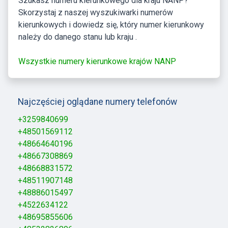
Szukasz numeru kierunkowego dla kraju NANP?
Skorzystaj z naszej wyszukiwarki numerów
kierunkowych i dowiedz się, który numer kierunkowy
należy do danego stanu lub kraju .
Wszystkie numery kierunkowe krajów NANP
Najczęściej oglądane numery telefonów
+3259840699
+48501569112
+48664640196
+48667308869
+48668831572
+48511907148
+48886015497
+4522634122
+48695855606