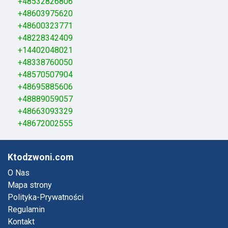
+48532826806
+48603975620
+48600323771
+48228342409
+14402048021
+48338760050
+48570507904
+48695885606
+48889059057
+48663093329
+48672002555
Ktodzwoni.com
O Nas
Mapa strony
Polityka-Prywatności
Regulamin
Kontakt