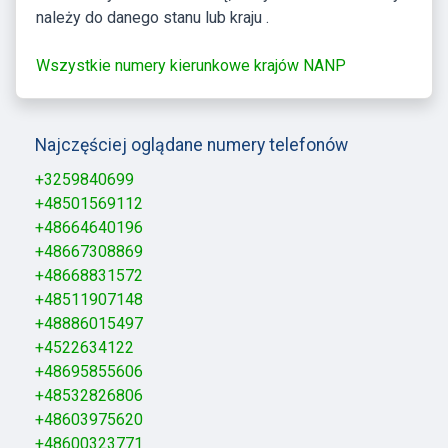
należy do danego stanu lub kraju .
Wszystkie numery kierunkowe krajów NANP
Najczęściej oglądane numery telefonów
+3259840699
+48501569112
+48664640196
+48667308869
+48668831572
+48511907148
+48886015497
+4522634122
+48695855606
+48532826806
+48603975620
+48600323771