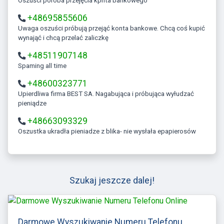
Oszuści poróba przejęcia kpnta bankowego
+48695855606
Uwaga oszuści próbują przejąć konta bankowe. Chcą coś kupić
wynająć i chcą przelać zaliczkę
+48511907148
Spaming all time
+48600323771
Upierdliwa firma BEST SA. Nagabująca i próbująca wyłudzać
pieniądze
+48663093329
Oszustka ukradła pieniadze z blika- nie wysłała epapierosów
Szukaj jeszcze dalej!
Darmowe Wyszukiwanie Numeru Telefonu