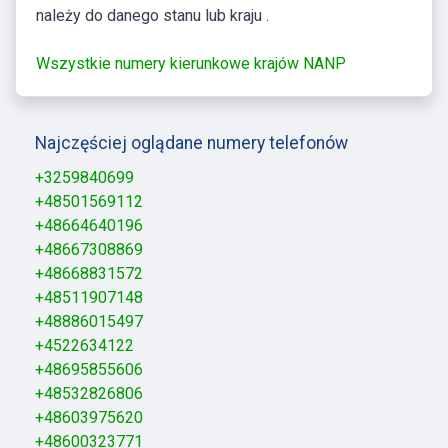
należy do danego stanu lub kraju .
Wszystkie numery kierunkowe krajów NANP
Najczęściej oglądane numery telefonów
+3259840699
+48501569112
+48664640196
+48667308869
+48668831572
+48511907148
+48886015497
+4522634122
+48695855606
+48532826806
+48603975620
+48600323771