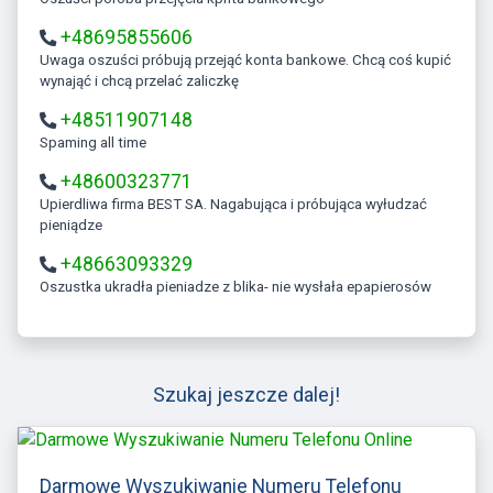
+48695855606
Uwaga oszuści próbują przejąć konta bankowe. Chcą coś kupić
wynająć i chcą przelać zaliczkę
+48511907148
Spaming all time
+48600323771
Upierdliwa firma BEST SA. Nagabująca i próbująca wyłudzać
pieniądze
+48663093329
Oszustka ukradła pieniadze z blika- nie wysłała epapierosów
Szukaj jeszcze dalej!
Darmowe Wyszukiwanie Numeru Telefonu