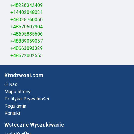
+48228342409
+14402048021
+48338760050
+48570507904
+48695885606
+48889059057
+48663093329
+48672002555
Ktodzwoni.com
O Nas
Mapa strony
Polityka-Prywatności
Regulamin
Kontakt
Wsteczne Wyszukiwanie
Lista KrajÛw