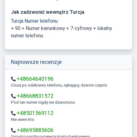
Jak zadzwonić wewnątrz Turcja
Turcja Numer telefonu:
+ 90 + Numer kierunkowy + 7-cyfrowy + lokalny
numer telefonu
Najnowsze recenzje
+48664640196
Cisza po odebraniu telefonu, nękający, dzwoni często
+48668831572
Pod ten numer nigdy nie dzwoniono
+48501569112
Nie wiem kto
+48695885606
Oszuści poróba przejęcia kpnta bankowego