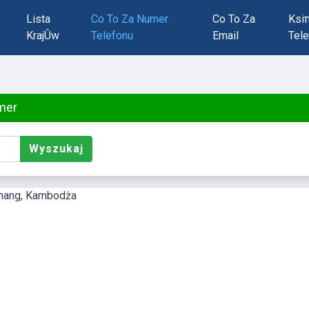
Lista
Co To Za Numer
Co To Za
Ksi
KrajÛw
Telefonu
Email
Tele
mer
Wyszukaj