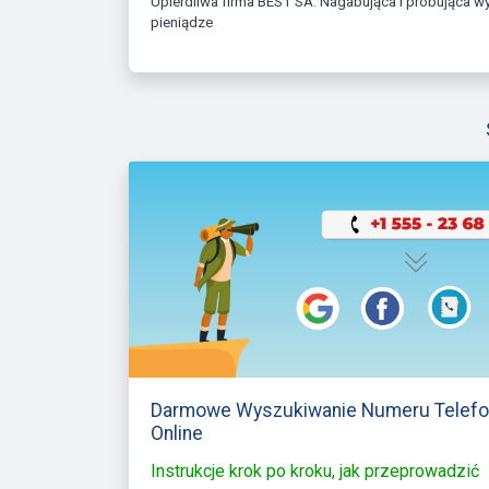
Upierdliwa firma BEST SA. Nagabująca i próbująca wyłudzać
pieniądze
Darmowe Wyszukiwanie Numeru Telef
Online
Instrukcje krok po kroku, jak przeprowadzić