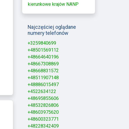
kierunkowe krajów NANP
Najczęściej oglądane
numery telefonów
+3259840699
+48501569112
+48664640196
+48667308869
+48668831572
+48511907148
+48886015497
+4522634122
+48695855606
+48532826806
+48603975620
+48600323771
+48228342409