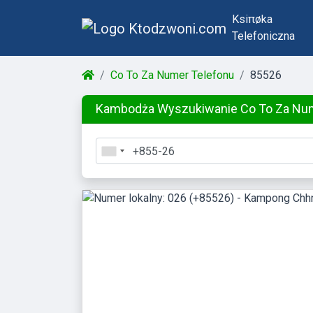
Ksiπøka
Telefoniczna
Co To Za Numer Telefonu
85526
Kambodża Wyszukiwanie Co To Za Nu