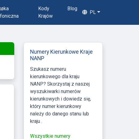
πøka
Kody
Blog
PL
foniczna
Krajów
Numery Kierunkowe Kraje
NANP
Szukasz numeru
kierunkowego dla kraju
NANP? Skorzystaj z naszej
wyszukiwarki numerów
kierunkowych i dowiedz się,
który numer kierunkowy
należy do danego stanu lub
kraju .
Wszystkie numery