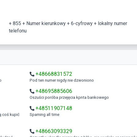
+ 855 + Numer kierunkowy + 6-cyfrowy + lokalny numer
telefonu
+48668831572
o
Pod ten numer nigdy nie dzwoniono
+48695885606
Oszuści poróba przejęcia kpnta bankowego
+48511907148
Spaming all time
+48663093329