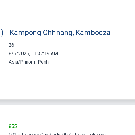
6 ) - Kampong Chhnang, Kambodża
26
8/6/2026, 11:37:20 AM
Asia/Phnom_Penh
855
001 - Telecom Cambodia;007 - Royal Telecom