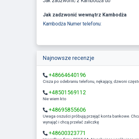
Jak zadzwonić z Kambodża do
Jak zadzwonić wewnątrz Kambodża
Kambodża Numer telefonu:
Najnowsze recenzje
+48664640196
Cisza po odebraniu telefonu, nękający, dzwoni częst
+48501569112
Nie wiem kto
+48695855606
Uwaga oszuści próbują przejąć konta bankowe. Chcą coś kupić
wynająć i chcą przelać zaliczkę
+48600323771