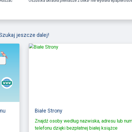
Oszustka ukradła pieniadze z blika- nie wysłała epapierosó
Szukaj jeszcze dalej!
onu
Białe Strony
Znajdź osoby według nazwiska, adresu lub nu
telefonu dzięki bezpłatnej białej książce