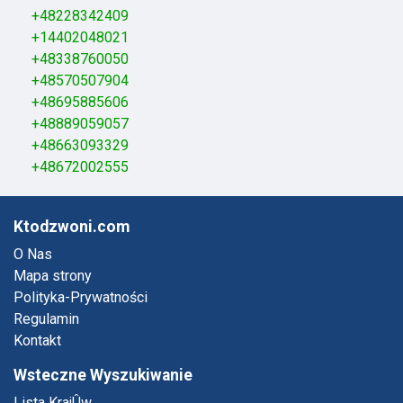
+48228342409
+14402048021
+48338760050
+48570507904
+48695885606
+48889059057
+48663093329
+48672002555
Ktodzwoni.com
O Nas
Mapa strony
Polityka-Prywatności
Regulamin
Kontakt
Wsteczne Wyszukiwanie
Lista KrajÛw