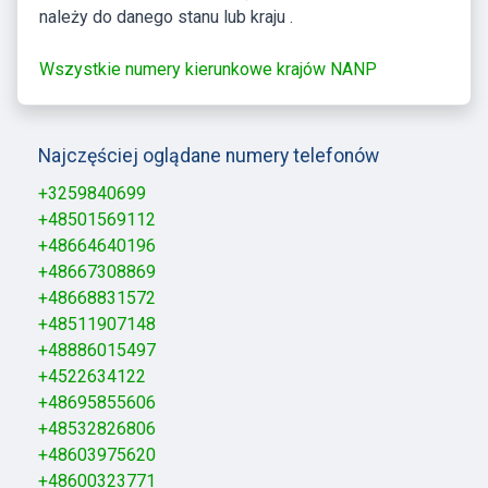
należy do danego stanu lub kraju .
Wszystkie numery kierunkowe krajów NANP
Najczęściej oglądane numery telefonów
+3259840699
+48501569112
+48664640196
+48667308869
+48668831572
+48511907148
+48886015497
+4522634122
+48695855606
+48532826806
+48603975620
+48600323771