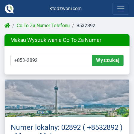
Ktodzwoni.com
Co To Za Numer Telefonu
8532892
Makau Wyszukiwanie Co To Za Numer
Wyszukaj
Numer lokalny: 02892 ( +8532892 )