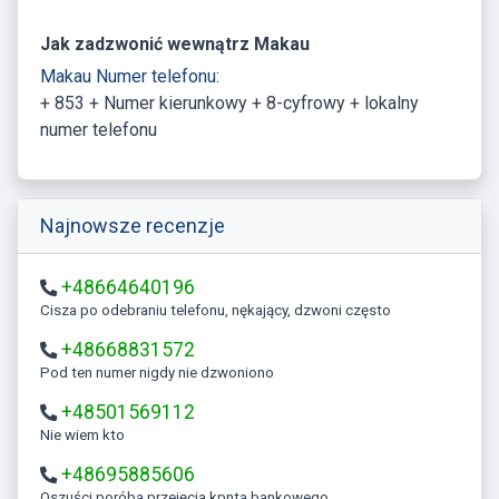
Jak zadzwonić wewnątrz Makau
Makau Numer telefonu:
+ 853 + Numer kierunkowy + 8-cyfrowy + lokalny
numer telefonu
Najnowsze recenzje
+48664640196
Cisza po odebraniu telefonu, nękający, dzwoni często
+48668831572
Pod ten numer nigdy nie dzwoniono
+48501569112
Nie wiem kto
+48695885606
Oszuści poróba przejęcia kpnta bankowego