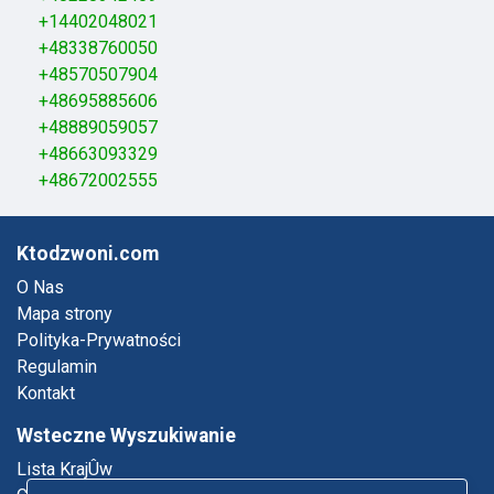
+14402048021
+48338760050
+48570507904
+48695885606
+48889059057
+48663093329
+48672002555
Ktodzwoni.com
O Nas
Mapa strony
Polityka-Prywatności
Regulamin
Kontakt
Wsteczne Wyszukiwanie
Lista KrajÛw