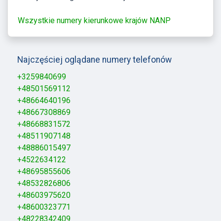
Wszystkie numery kierunkowe krajów NANP
Najczęściej oglądane numery telefonów
+3259840699
+48501569112
+48664640196
+48667308869
+48668831572
+48511907148
+48886015497
+4522634122
+48695855606
+48532826806
+48603975620
+48600323771
+48228342409