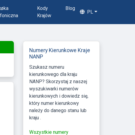
πøka
Kody
Blog
PL
foniczna
Krajów
Numery Kierunkowe Kraje
NANP
Szukasz numeru
kierunkowego dla kraju
NANP? Skorzystaj z naszej
wyszukiwarki numerów
kierunkowych i dowiedz się,
który numer kierunkowy
należy do danego stanu lub
kraju .
Wszystkie numery