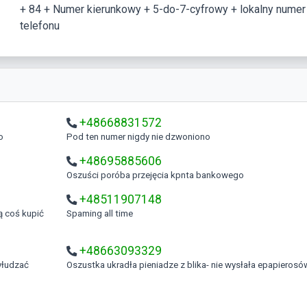
+ 84 + Numer kierunkowy + 5-do-7-cyfrowy + lokalny numer
telefonu
+48668831572
o
Pod ten numer nigdy nie dzwoniono
+48695885606
Oszuści poróba przejęcia kpnta bankowego
+48511907148
Spaming all time
+48663093329
Oszustka ukradła pieniadze z blika- nie wysłała epapierosó