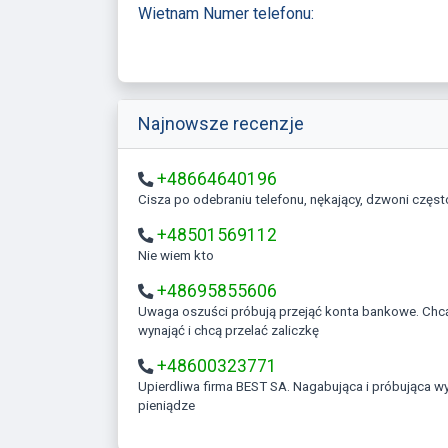
Wietnam Numer telefonu:
Najnowsze recenzje
+48664640196
Cisza po odebraniu telefonu, nękający, dzwoni częst
+48501569112
Nie wiem kto
+48695855606
Uwaga oszuści próbują przejąć konta bankowe. Chcą coś kupić
wynająć i chcą przelać zaliczkę
+48600323771
Upierdliwa firma BEST SA. Nagabująca i próbująca wyłudzać
pieniądze