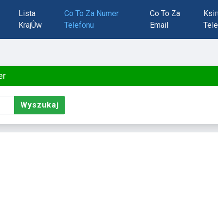
Lista
Co To Za Numer
Co To Za
Ksi
KrajÛw
Telefonu
Email
Tele
er
Wyszukaj