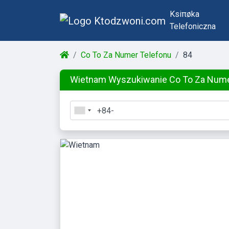
Ksiπøka
Telefoniczna
Co To Za Numer Telefonu
84
Wietnam Wyszukiwanie Co To Za Num