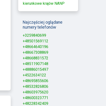
kierunkowe krajów NANP
Najczęściej oglądane
numery telefonów
+3259840699
+48501569112
+48664640196
+48667308869
+48668831572
+48511907148
+48886015497
+4522634122
+48695855606
+48532826806
+48603975620
+48600323771
+48228342409