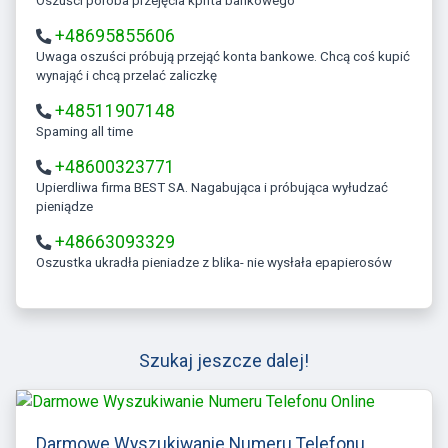
Oszuści poróba przejęcia kpnta bankowego
+48695855606
Uwaga oszuści próbują przejąć konta bankowe. Chcą coś kupić
wynająć i chcą przelać zaliczkę
+48511907148
Spaming all time
+48600323771
Upierdliwa firma BEST SA. Nagabująca i próbująca wyłudzać
pieniądze
+48663093329
Oszustka ukradła pieniadze z blika- nie wysłała epapierosów
Szukaj jeszcze dalej!
Darmowe Wyszukiwanie Numeru Telefonu