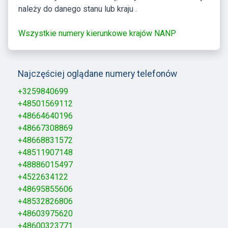
należy do danego stanu lub kraju .
Wszystkie numery kierunkowe krajów NANP
Najczęściej oglądane numery telefonów
+3259840699
+48501569112
+48664640196
+48667308869
+48668831572
+48511907148
+48886015497
+4522634122
+48695855606
+48532826806
+48603975620
+48600323771