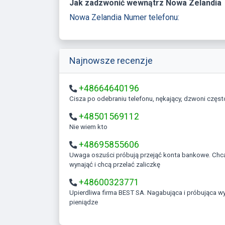
Jak zadzwonić wewnątrz Nowa Zelandia
Nowa Zelandia Numer telefonu:
Najnowsze recenzje
+48664640196
Cisza po odebraniu telefonu, nękający, dzwoni częst
+48501569112
Nie wiem kto
+48695855606
Uwaga oszuści próbują przejąć konta bankowe. Chcą coś kupić
wynająć i chcą przelać zaliczkę
+48600323771
Upierdliwa firma BEST SA. Nagabująca i próbująca wyłudzać
pieniądze