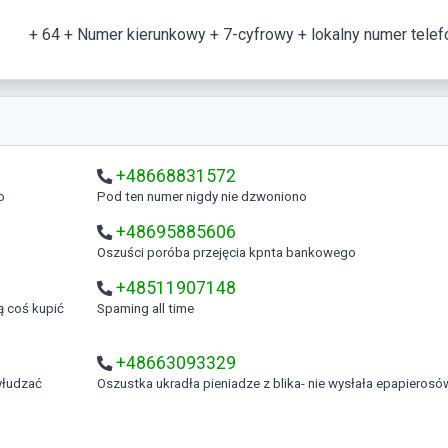
+ 64 + Numer kierunkowy + 7-cyfrowy + lokalny numer telef
+48668831572
o
Pod ten numer nigdy nie dzwoniono
+48695885606
Oszuści poróba przejęcia kpnta bankowego
+48511907148
Spaming all time
+48663093329
Oszustka ukradła pieniadze z blika- nie wysłała epapierosó