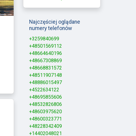
Najczęściej oglądane
numery telefonów
+3259840699
+48501569112
+48664640196
+48667308869
+48668831572
+48511907148
+48886015497
+4522634122
+48695855606
+48532826806
+48603975620
+48600323771
+48228342409
+14402048021