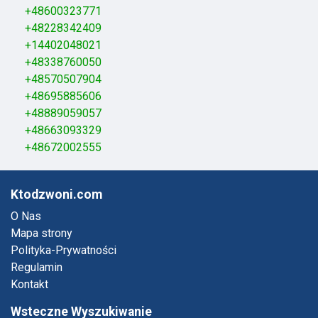
+48600323771
+48228342409
+14402048021
+48338760050
+48570507904
+48695885606
+48889059057
+48663093329
+48672002555
Ktodzwoni.com
O Nas
Mapa strony
Polityka-Prywatności
Regulamin
Kontakt
Wsteczne Wyszukiwanie