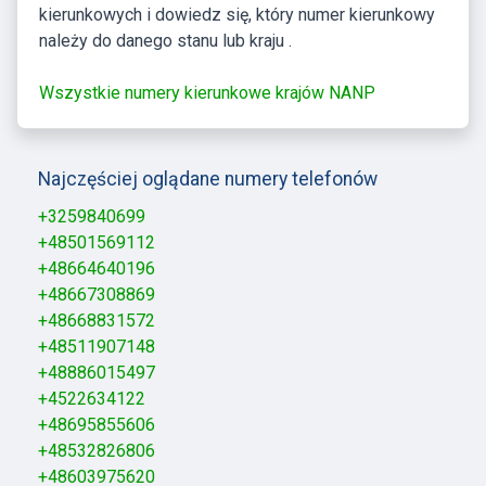
kierunkowych i dowiedz się, który numer kierunkowy
należy do danego stanu lub kraju .
Wszystkie numery kierunkowe krajów NANP
Najczęściej oglądane numery telefonów
+3259840699
+48501569112
+48664640196
+48667308869
+48668831572
+48511907148
+48886015497
+4522634122
+48695855606
+48532826806
+48603975620