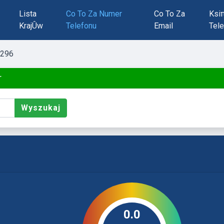
Lista
Co To Za Numer
Co To Za
Ksi
KrajÛw
Telefonu
Email
Tele
296
r
Wyszukaj
0.0