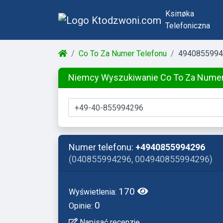
Ksiπøka
Telefoniczna
Co To Za Numer Telefonu
4940855994
Niemcy Wyszukiwanie Co To Za Nume
Numer telefonu:
+4940855994296
(040855994296, 004940855994296)
170
Wyświetlenia:
0
Opinie:
Napisać recenzję