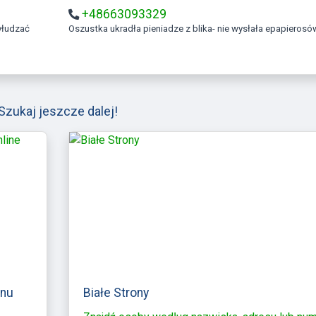
+48663093329
Oszustka ukradła pieniadze z blika- nie wysłała epapierosó
Szukaj jeszcze dalej!
onu
Białe Strony