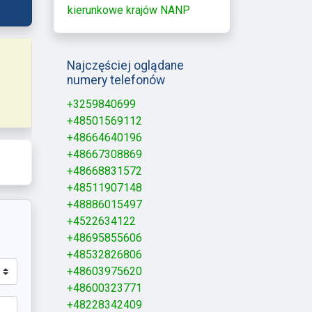
kierunkowe krajów NANP
Najczęściej oglądane
numery telefonów
+3259840699
+48501569112
+48664640196
+48667308869
+48668831572
+48511907148
+48886015497
+4522634122
+48695855606
+48532826806
+48603975620
+48600323771
+48228342409