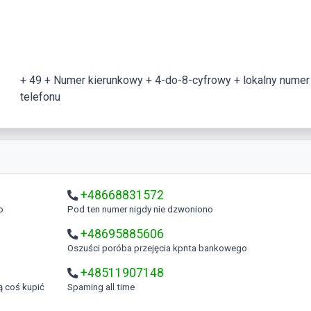
+ 49 + Numer kierunkowy + 4-do-8-cyfrowy + lokalny numer
telefonu
+48668831572
o
Pod ten numer nigdy nie dzwoniono
+48695885606
Oszuści poróba przejęcia kpnta bankowego
+48511907148
Spaming all time