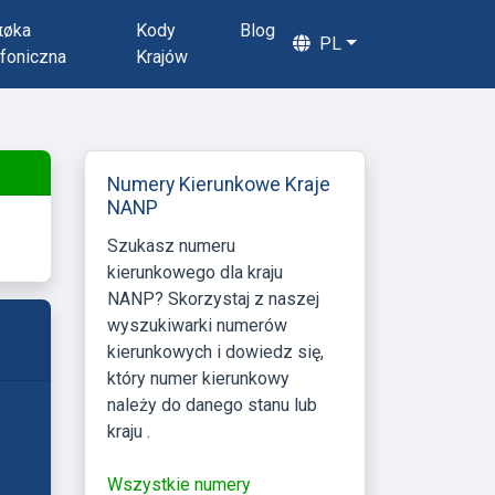
πøka
Kody
Blog
PL
foniczna
Krajów
Numery Kierunkowe Kraje
NANP
Szukasz numeru
kierunkowego dla kraju
NANP? Skorzystaj z naszej
wyszukiwarki numerów
kierunkowych i dowiedz się,
który numer kierunkowy
należy do danego stanu lub
kraju .
Wszystkie numery