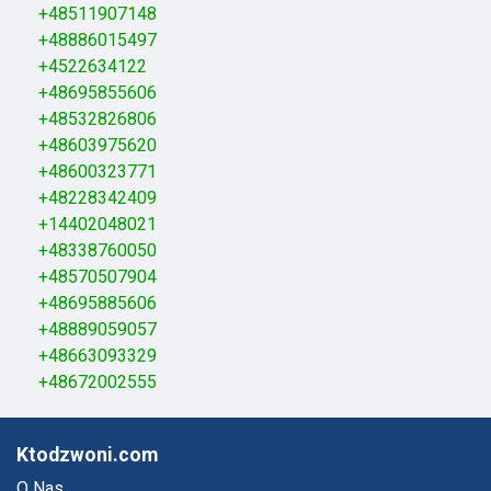
+48511907148
+48886015497
+4522634122
+48695855606
+48532826806
+48603975620
+48600323771
+48228342409
+14402048021
+48338760050
+48570507904
+48695885606
+48889059057
+48663093329
+48672002555
Ktodzwoni.com
O Nas