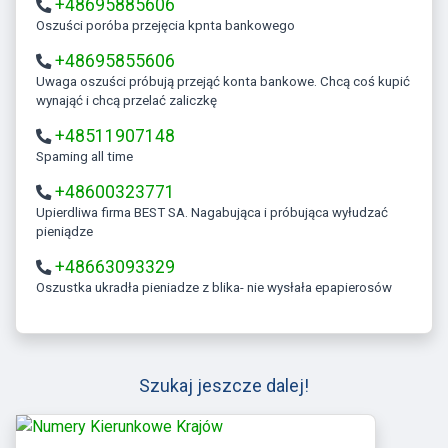
+48695885606
Oszuści poróba przejęcia kpnta bankowego
+48695855606
Uwaga oszuści próbują przejąć konta bankowe. Chcą coś kupić
wynająć i chcą przelać zaliczkę
+48511907148
Spaming all time
+48600323771
Upierdliwa firma BEST SA. Nagabująca i próbująca wyłudzać
pieniądze
+48663093329
Oszustka ukradła pieniadze z blika- nie wysłała epapierosów
Szukaj jeszcze dalej!