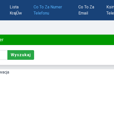
Lista
Co To Za Numer
Co To Za
Ksi
KrajÛw
Telefonu
Email
Tele
er
Wyszukaj