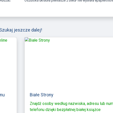
Oszustka ukradła pieniadze z blika- nie wysłała epapierosó
Szukaj jeszcze dalej!
onu
Białe Strony
Znajdź osoby według nazwiska, adresu lub nu
telefonu dzięki bezpłatnej białej książce