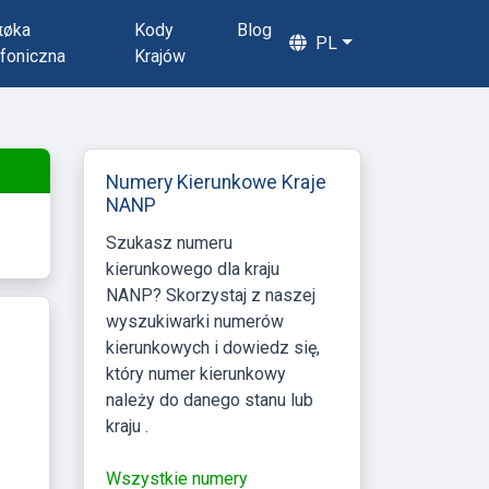
πøka
Kody
Blog
PL
foniczna
Krajów
Numery Kierunkowe Kraje
NANP
Szukasz numeru
kierunkowego dla kraju
NANP? Skorzystaj z naszej
wyszukiwarki numerów
kierunkowych i dowiedz się,
który numer kierunkowy
należy do danego stanu lub
kraju .
Wszystkie numery