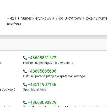
+ 421 + Numer kierunkowy + 7-do-8-cyfrowy + lokalny nume
telefonu
+48668831572
o
Pod ten numer nigdy nie dzwoniono
+48695885606
Oszuści poróba przejęcia kpnta bankowego
+48511907148
Spaming all time
+48663093329