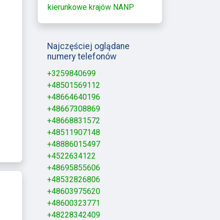
kierunkowe krajów NANP
Najczęściej oglądane
numery telefonów
+3259840699
+48501569112
+48664640196
+48667308869
+48668831572
+48511907148
+48886015497
+4522634122
+48695855606
+48532826806
+48603975620
+48600323771
+48228342409