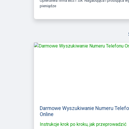
Upierdliwa firma BEST SA. Nagabująca i próbująca wyłudzać
pieniądze
Darmowe Wyszukiwanie Numeru Telef
Online
Instrukcje krok po kroku, jak przeprowadzić