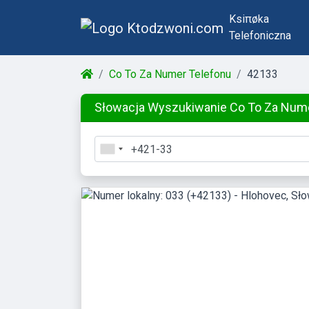
Ksiπøka
Telefoniczna
Co To Za Numer Telefonu
42133
Słowacja Wyszukiwanie Co To Za Num