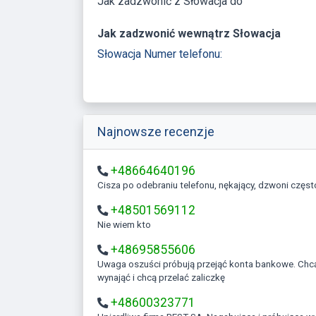
Jak zadzwonić z Słowacja do
Jak zadzwonić wewnątrz Słowacja
Słowacja Numer telefonu:
Najnowsze recenzje
+48664640196
Cisza po odebraniu telefonu, nękający, dzwoni częst
+48501569112
Nie wiem kto
+48695855606
Uwaga oszuści próbują przejąć konta bankowe. Chcą coś kupić
wynająć i chcą przelać zaliczkę
+48600323771