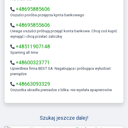
+48695885606
Oszuści poróba przejęcia kpnta bankowego
+48695855606
Uwaga oszuści próbują przejąć konta bankowe. Chcą coś kupić
wynająć i chcą przelać zaliczkę
+48511907148
Spaming all time
+48600323771
Upierdliwa firma BEST SA. Nagabująca i próbująca wyłudzać
pieniądze
+48663093329
Oszustka ukradła pieniadze z blika- nie wysłała epapierosów
Szukaj jeszcze dalej!