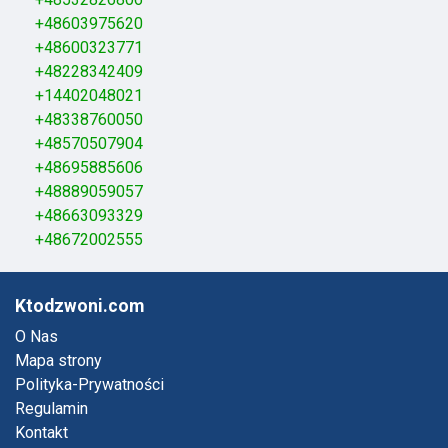
+48603975620
+48600323771
+48228342409
+14402048021
+48338760050
+48570507904
+48695885606
+48889059057
+48663093329
+48672002555
Ktodzwoni.com
O Nas
Mapa strony
Polityka-Prywatności
Regulamin
Kontakt