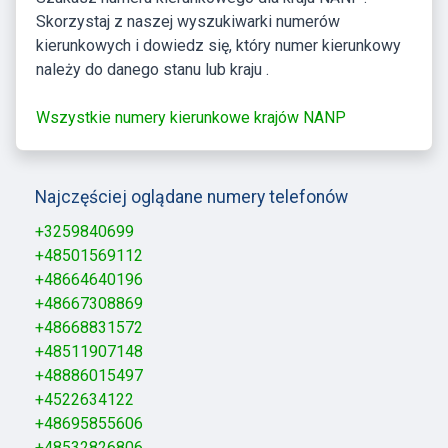
Skorzystaj z naszej wyszukiwarki numerów
kierunkowych i dowiedz się, który numer kierunkowy
należy do danego stanu lub kraju .
Wszystkie numery kierunkowe krajów NANP
Najczęściej oglądane numery telefonów
+3259840699
+48501569112
+48664640196
+48667308869
+48668831572
+48511907148
+48886015497
+4522634122
+48695855606
+48532826806