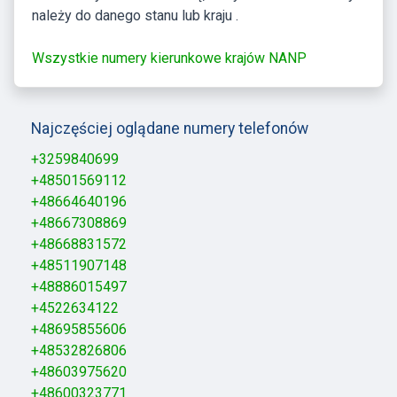
należy do danego stanu lub kraju .
Wszystkie numery kierunkowe krajów NANP
Najczęściej oglądane numery telefonów
+3259840699
+48501569112
+48664640196
+48667308869
+48668831572
+48511907148
+48886015497
+4522634122
+48695855606
+48532826806
+48603975620
+48600323771