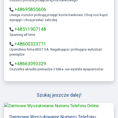
Oszuści poróba przejęcia kpnta bankowego
+48695855606
Uwaga oszuści próbują przejąć konta bankowe. Chcą coś kupić
wynająć i chcą przelać zaliczkę
+48511907148
Spaming all time
+48600323771
Upierdliwa firma BEST SA. Nagabująca i próbująca wyłudzać
pieniądze
+48663093329
Oszustka ukradła pieniadze z blika- nie wysłała epapierosów
Szukaj jeszcze dalej!
Darmowe Wyszukiwanie Numeru Telefonu