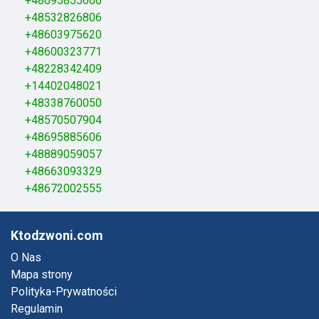
+48695855606
+48532826806
+48603975620
+48600323771
+48228342409
+14402048021
+48338760050
+48570507904
+48695885606
+48889059057
+48663093329
+48672002555
Ktodzwoni.com
O Nas
Mapa strony
Polityka-Prywatności
Regulamin