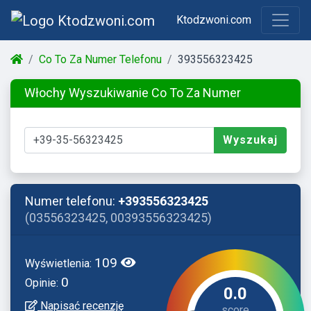
Ktodzwoni.com
Co To Za Numer Telefonu
393556323425
Włochy Wyszukiwanie Co To Za Numer
Wyszukaj
Numer telefonu:
+393556323425
(03556323425, 00393556323425)
109
Wyświetlenia:
0
Opinie:
0.0
Napisać recenzję