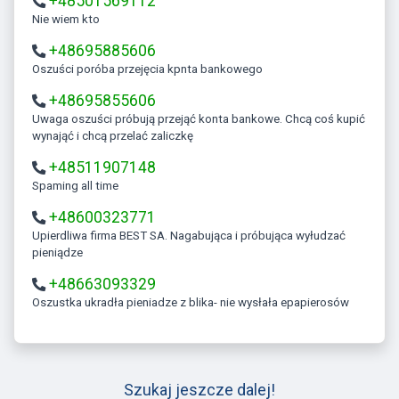
+48501569112
Nie wiem kto
+48695885606
Oszuści poróba przejęcia kpnta bankowego
+48695855606
Uwaga oszuści próbują przejąć konta bankowe. Chcą coś kupić
wynająć i chcą przelać zaliczkę
+48511907148
Spaming all time
+48600323771
Upierdliwa firma BEST SA. Nagabująca i próbująca wyłudzać
pieniądze
+48663093329
Oszustka ukradła pieniadze z blika- nie wysłała epapierosów
Szukaj jeszcze dalej!