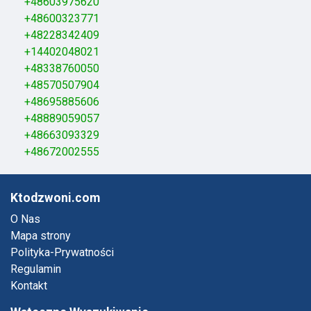
+48603975620
+48600323771
+48228342409
+14402048021
+48338760050
+48570507904
+48695885606
+48889059057
+48663093329
+48672002555
Ktodzwoni.com
O Nas
Mapa strony
Polityka-Prywatności
Regulamin
Kontakt