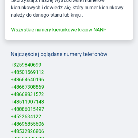
Skorzystaj z naszej wyszukiwarki numerów
kierunkowych i dowiedz się, który numer kierunkowy
należy do danego stanu lub kraju .
Wszystkie numery kierunkowe krajów NANP
Najczęściej oglądane numery telefonów
+3259840699
+48501569112
+48664640196
+48667308869
+48668831572
+48511907148
+48886015497
+4522634122
+48695855606
+48532826806