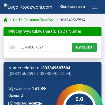
Ktodzwoni.com
Co To Za Numer Telefonu
393349567594
Włochy Wyszukiwanie Co To Za Numer
Wyszukaj
Numer telefonu:
+393349567594
(03349567594, 00393349567594)
141
Wyświetlenia:
0
Opinie:
0.0
Napisać recenzję