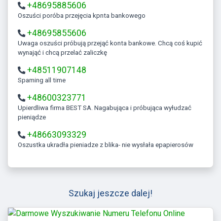
+48695885606
Oszuści poróba przejęcia kpnta bankowego
+48695855606
Uwaga oszuści próbują przejąć konta bankowe. Chcą coś kupić
wynająć i chcą przelać zaliczkę
+48511907148
Spaming all time
+48600323771
Upierdliwa firma BEST SA. Nagabująca i próbująca wyłudzać
pieniądze
+48663093329
Oszustka ukradła pieniadze z blika- nie wysłała epapierosów
Szukaj jeszcze dalej!