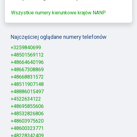
Wszystkie numery kierunkowe krajów NANP
Najczęściej oglądane numery telefonów
+3259840699
+48501569112
+48664640196
+48667308869
+48668831572
+48511907148
+48886015497
+4522634122
+48695855606
+48532826806
+48603975620
+48600323771
+48228342409