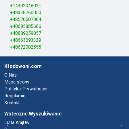
+14402048021
+48338760050
+48570507904
+48695885606
+48889059057
+48663093329
+48672002555
Ktodzwoni.com
O Nas
Mapa strony
Polityka-Prywatności
Regulamin
Kontakt
Wsteczne Wyszukiwanie
Lista KrajÛw