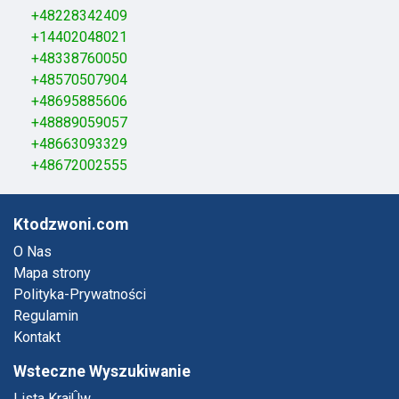
+48228342409
+14402048021
+48338760050
+48570507904
+48695885606
+48889059057
+48663093329
+48672002555
Ktodzwoni.com
O Nas
Mapa strony
Polityka-Prywatności
Regulamin
Kontakt
Wsteczne Wyszukiwanie
Lista KrajÛw