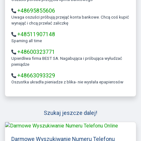
+48695855606
Uwaga oszuści próbują przejąć konta bankowe. Chcą coś kupić
wynająć i chcą przelać zaliczkę
+48511907148
Spaming all time
+48600323771
Upierdliwa firma BEST SA. Nagabująca i próbująca wyłudzać
pieniądze
+48663093329
Oszustka ukradła pieniadze z blika- nie wysłała epapierosów
Szukaj jeszcze dalej!
Darmowe Wyszukiwanie Numeru Telefonu