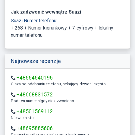
Jak zadzwonić wewnątrz Suazi
Suazi Numer telefonu:
+ 268 + Numer kierunkowy + 7-cyfrowy + lokalny
numer telefonu
Najnowsze recenzje
+48664640196
Cisza po odebraniu telefonu, nękający, dzwoni często
+48668831572
Pod ten numer nigdy nie dzwoniono
+48501569112
Nie wiem kto
+48695885606
Oszuści poróba przejęcia kpnta bankowego