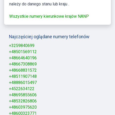
należy do danego stanu lub kraju .
Wszystkie numery kierunkowe krajów NANP
Najczęściej oglądane numery telefonów
+3259840699
+48501569112
+48664640196
+48667308869
+48668831572
+48511907148
+48886015497
+4522634122
+48695855606
+48532826806
+48603975620
+48600323771