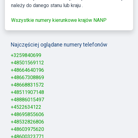
należy do danego stanu lub kraju .
Wszystkie numery kierunkowe krajów NANP
Najczęściej oglądane numery telefonów
+3259840699
+48501569112
+48664640196
+48667308869
+48668831572
+48511907148
+48886015497
+4522634122
+48695855606
+48532826806
+48603975620
+48600323771