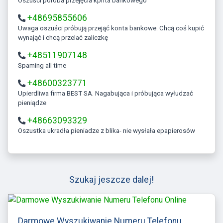
Oszuści poróba przejęcia kpnta bankowego
+48695855606
Uwaga oszuści próbują przejąć konta bankowe. Chcą coś kupić
wynająć i chcą przelać zaliczkę
+48511907148
Spaming all time
+48600323771
Upierdliwa firma BEST SA. Nagabująca i próbująca wyłudzać
pieniądze
+48663093329
Oszustka ukradła pieniadze z blika- nie wysłała epapierosów
Szukaj jeszcze dalej!
Darmowe Wyszukiwanie Numeru Telefonu