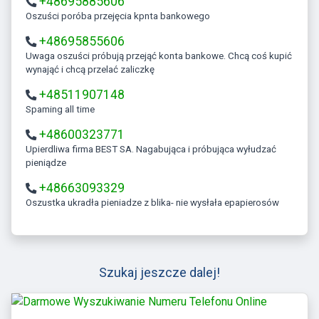
+48695885606
Oszuści poróba przejęcia kpnta bankowego
+48695855606
Uwaga oszuści próbują przejąć konta bankowe. Chcą coś kupić
wynająć i chcą przelać zaliczkę
+48511907148
Spaming all time
+48600323771
Upierdliwa firma BEST SA. Nagabująca i próbująca wyłudzać
pieniądze
+48663093329
Oszustka ukradła pieniadze z blika- nie wysłała epapierosów
Szukaj jeszcze dalej!