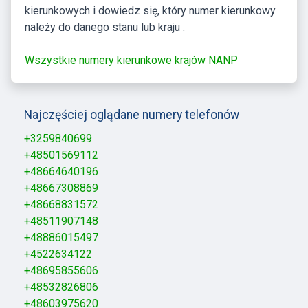
kierunkowych i dowiedz się, który numer kierunkowy
należy do danego stanu lub kraju .
Wszystkie numery kierunkowe krajów NANP
Najczęściej oglądane numery telefonów
+3259840699
+48501569112
+48664640196
+48667308869
+48668831572
+48511907148
+48886015497
+4522634122
+48695855606
+48532826806
+48603975620