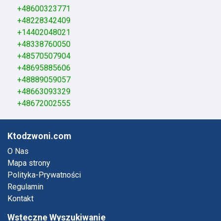
+48600323771
+48228342409
+14402048021
+48338760050
+48570507904
+48695885606
+48889059057
+48663093329
+48672002555
Ktodzwoni.com
O Nas
Mapa strony
Polityka-Prywatności
Regulamin
Kontakt
Wsteczne Wyszukiwanie