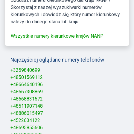
Szukasz numeru kierunkowego dla kraju NANP?
Skorzystaj z naszej wyszukiwarki numerów
kierunkowych i dowiedz się, który numer kierunkowy
należy do danego stanu lub kraju .
Wszystkie numery kierunkowe krajów NANP
Najczęściej oglądane numery telefonów
+3259840699
+48501569112
+48664640196
+48667308869
+48668831572
+48511907148
+48886015497
+4522634122
+48695855606