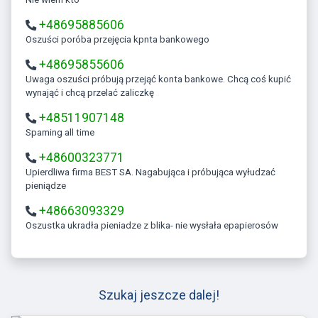
+48695885606
Oszuści poróba przejęcia kpnta bankowego
+48695855606
Uwaga oszuści próbują przejąć konta bankowe. Chcą coś kupić
wynająć i chcą przelać zaliczkę
+48511907148
Spaming all time
+48600323771
Upierdliwa firma BEST SA. Nagabująca i próbująca wyłudzać
pieniądze
+48663093329
Oszustka ukradła pieniadze z blika- nie wysłała epapierosów
Szukaj jeszcze dalej!