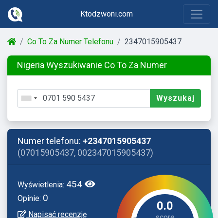
Ktodzwoni.com
Co To Za Numer Telefonu
2347015905437
Nigeria Wyszukiwanie Co To Za Numer
Wyszukaj
Numer telefonu:
+2347015905437
(07015905437, 002347015905437)
454
Wyświetlenia:
0
Opinie:
0.0
Napisać recenzję