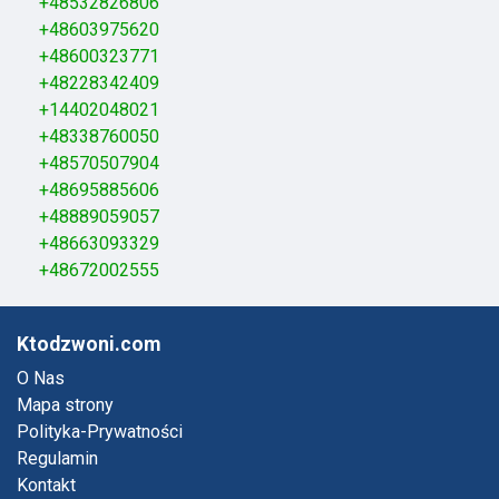
+48532826806
+48603975620
+48600323771
+48228342409
+14402048021
+48338760050
+48570507904
+48695885606
+48889059057
+48663093329
+48672002555
Ktodzwoni.com
O Nas
Mapa strony
Polityka-Prywatności
Regulamin
Kontakt