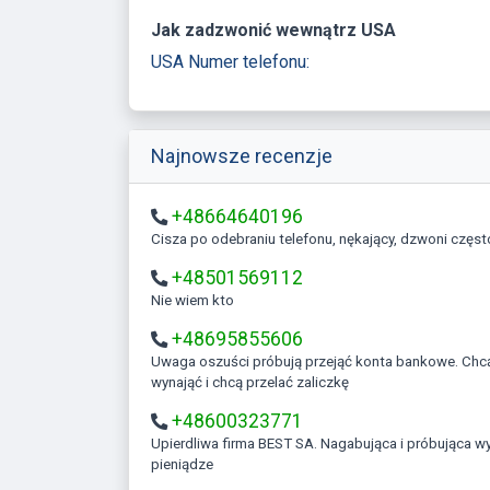
Jak zadzwonić wewnątrz USA
USA Numer telefonu:
Najnowsze recenzje
+48664640196
Cisza po odebraniu telefonu, nękający, dzwoni częst
+48501569112
Nie wiem kto
+48695855606
Uwaga oszuści próbują przejąć konta bankowe. Chcą coś kupić
wynająć i chcą przelać zaliczkę
+48600323771
Upierdliwa firma BEST SA. Nagabująca i próbująca wyłudzać
pieniądze