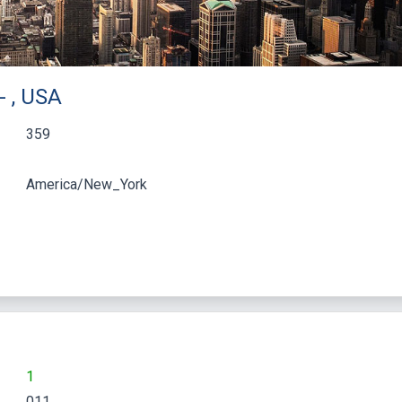
- , USA
359
America/New_York
1
011