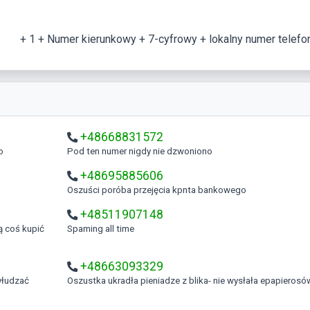
+ 1 + Numer kierunkowy + 7-cyfrowy + lokalny numer telefo
+48668831572
o
Pod ten numer nigdy nie dzwoniono
+48695885606
Oszuści poróba przejęcia kpnta bankowego
+48511907148
Spaming all time
+48663093329
Oszustka ukradła pieniadze z blika- nie wysłała epapierosó