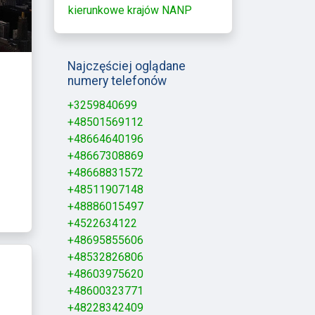
kierunkowe krajów NANP
Najczęściej oglądane
numery telefonów
+3259840699
+48501569112
+48664640196
+48667308869
+48668831572
+48511907148
+48886015497
+4522634122
+48695855606
+48532826806
+48603975620
+48600323771
+48228342409