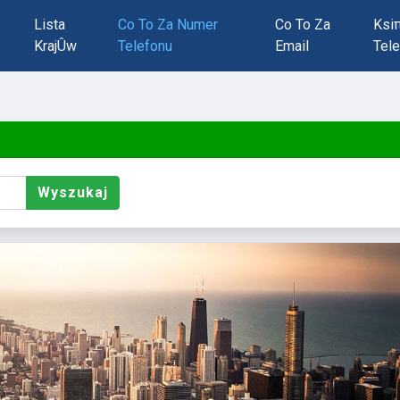
Lista
Co To Za Numer
Co To Za
Ksi
KrajÛw
Telefonu
Email
Tele
Wyszukaj