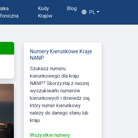
πøka
Kody
Blog
PL
foniczna
Krajów
Numery Kierunkowe Kraje
NANP
Szukasz numeru
kierunkowego dla kraju
NANP? Skorzystaj z naszej
wyszukiwarki numerów
kierunkowych i dowiedz się,
który numer kierunkowy
należy do danego stanu lub
kraju .
Wszystkie numery