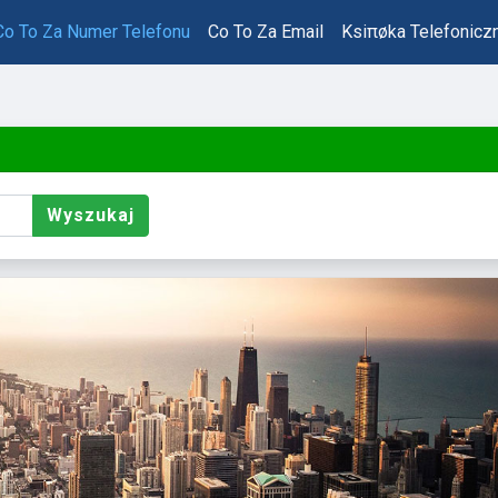
Co To Za Numer Telefonu
Co To Za Email
Ksiπøka Telefonicz
Wyszukaj