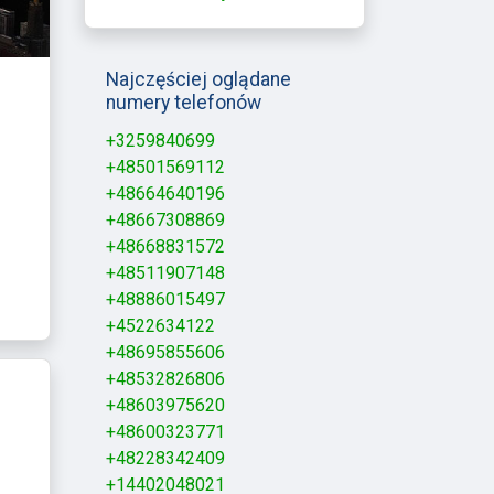
Najczęściej oglądane
numery telefonów
+3259840699
+48501569112
+48664640196
+48667308869
+48668831572
+48511907148
+48886015497
+4522634122
+48695855606
+48532826806
+48603975620
+48600323771
+48228342409
+14402048021