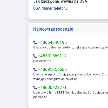
Jak zadzwonić wewnątrz USA
USA Numer telefonu:
Najnowsze recenzje
+48664640196
Cisza po odebraniu telefonu, nękający, dzwoni częst
+48501569112
Nie wiem kto
+48695855606
Uwaga oszuści próbują przejąć konta bankowe. Chcą coś kupić
wynająć i chcą przelać zaliczkę
+48600323771
Upierdliwa firma BEST SA. Nagabująca i próbująca wyłudzać
pieniądze