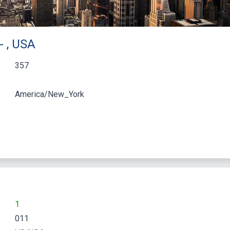
- , USA
357
America/New_York
1
011