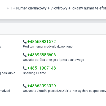
+ 1 + Numer kierunkowy + 7-cyfrowy + lokalny numer telefo
+48668831572
o
Pod ten numer nigdy nie dzwoniono
+48695885606
Oszuści poróba przejęcia kpnta bankowego
+48511907148
Spaming all time
+48663093329
Oszustka ukradła pieniadze z blika- nie wysłała epapierosó