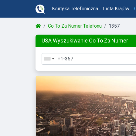
Ksiπøka Telefoniczna
Lista KrajÛw
Co To Za Numer Telefonu
1357
USA Wyszukiwanie Co To Za Numer